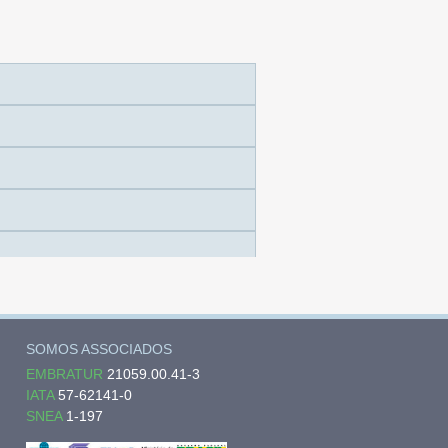
SOMOS ASSOCIADOS
EMBRATUR
21059.00.41-3
IATA
57-62141-0
SNEA
1-197