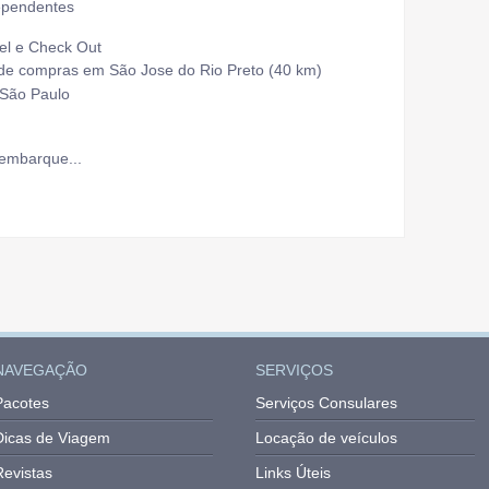
pendentes
el e Check Out
ompras em São Jose do Rio Preto (40 km)
 São Paulo
 embarque...
NAVEGAÇÃO
SERVIÇOS
Pacotes
Serviços Consulares
Dicas de Viagem
Locação de veículos
Revistas
Links Úteis