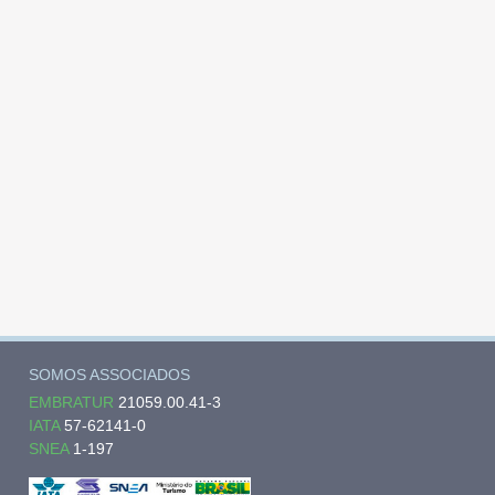
SOMOS ASSOCIADOS
EMBRATUR
21059.00.41-3
IATA
57-62141-0
SNEA
1-197