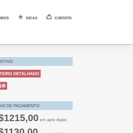
IROS
DICAS
CONTATO
RITIVO
TEIRO DETALHADO
程表
AS DE PAGAMENTO
$1215,00
em apto duplo
$1130,00