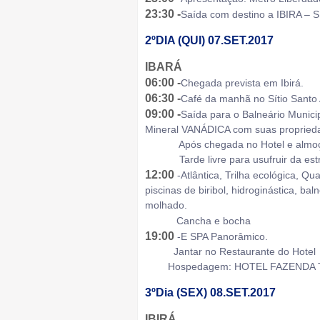
23:30 -
Saída com destino a IBIRA – S
2ºDIA (QUI) 07.SET.2017
IBARÁ
06:00 -
Chegada prevista em Ibirá.
06:30 -
Café da manhã no Sítio Santo 
09:00 -
Saída para o Balneário Munici
Mineral VANÁDICA com suas propriedade
Após chegada no Hotel e almo
Tarde livre para usufruir da estru
12:00
-Atlântica, Trilha ecológica, Qu
piscinas de biribol, hidroginástica, b
molhado.
Cancha e bocha
19:00
-E SPA Panorâmico.
Jantar no Restaurante do Hotel
Hospedagem: HOTEL FAZENDA TERMA
3ºDia (SEX) 08.SET.2017
IBIRÁ