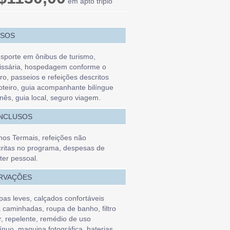
em apto triplo
USOS
sporte em ônibus de turismo,
issária, hospedagem conforme o
iro, passeios e refeições descritos
oteiro, guia acompanhante bilíngue
nês, guia local, seguro viagem.
INCLUSOS
os Termais, refeições não
ritas no programa, despesas de
ter pessoal.
RVAÇÕES
as leves, calçados confortáveis
 caminhadas, roupa de banho, filtro
r, repelente, remédio de uso
ínuo, maquina fotográfica, baterias