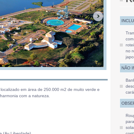
INCL
Tran
com
rote
no r
japo
NÃO 
Banh
desc
 localizado em área de 250.000 m2 de muito verde e
cará
 harmonia com a natureza.
OBSE
Roup
para
sola
e (Av Liberdade).
cont