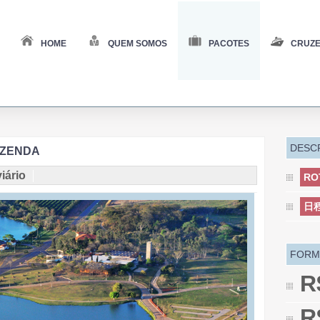
HOME
QUEM SOMOS
PACOTES
CRUZE
DESC
AZENDA
iário
RO
日
FORM
R
R