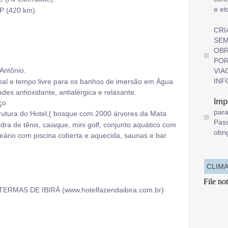
e et
P (420 km).
CRI
SEM
OBR
POR
Antônio.
VIA
INF
pal e tempo livre para os banhos de imersão em Água
s antioxidante, antialérgica e relaxante.
Imp
ço
para
tura do Hotel,( bosque com 2000 árvores da Mata
Pass
adra de tênis, caiaque, mini golf, conjunto aquático com
obri
alneário com piscina coberta e aquecida, saunas e bar
CLIMA
S DE IBIRÁ (www.hotelfazendaibira.com.br)