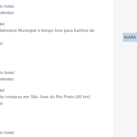
 hotel.
ndentes
tel
ário Municipal e tempo livre para banhos de
MAPA
el
 hotel.
ndentes
tel
ompras em São Jose do Rio Preto (40 km)
el
 hotel.