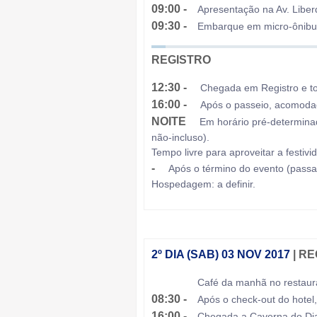
09:00 -
Apresentação na Av. Liber
09:30 -
Embarque em micro-ônibus
REGISTRO
12:30 -
Chegada em Registro e to
16:00 -
Após o passeio, acomodaç
NOITE
Em horário pré-determina
não-incluso).
Tempo livre para aproveitar a festivi
-
Após o término do evento (passa
Hospedagem: a definir.
2º DIA (SAB) 03 NOV 2017
| R
07:00 -
Café da manhã no restaura
08:30 -
Após o check-out do hote
16:00 -
Chegada a Caverna do Diab