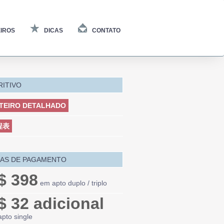
IROS
DICAS
CONTATO
RITIVO
TEIRO DETALHADO
程表
AS DE PAGAMENTO
$ 398
em apto duplo / triplo
$ 32 adicional
pto single