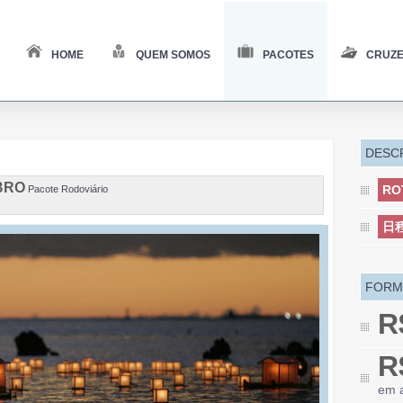
HOME
QUEM SOMOS
PACOTES
CRUZE
DESC
MBRO
RO
Pacote Rodoviário
日
FORM
R
R
em a