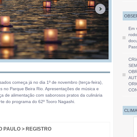
OBSE
Em v
rodo
docu
Pas
CRI
SEM
OBR
AUT
ados começa já no dia 1º de novembro (terça-feira),
ORI
es no Parque Beira Rio. Apresentações de música e
CON
aça de alimentação com saborosos pratos da culinária
rte do programa do 62º Tooro Nagashi.
CLIMA
ÃO PAULO > REGISTRO