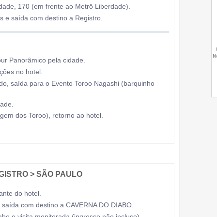
dade, 170 (em frente ao Metrô Liberdade).
 e saída com destino a Registro.
ur Panorâmico pela cidade.
ões no hotel.
do, saída para o Evento Toroo Nagashi (barquinho
dade.
gem dos Toroo), retorno ao hotel.
EGISTRO > SÃO PAULO
nte do hotel.
l, saída com destino a CAVERNA DO DIABO.
o e visita monitorada (ingresso não incluso).